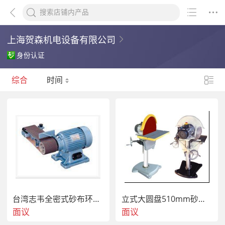
上海贺森机电设备有限公司
身份认证
综合
时间
台湾志韦全密式砂布环带研磨机GW-30
立式大圆盘510mm砂盘机DS20
面议
面议