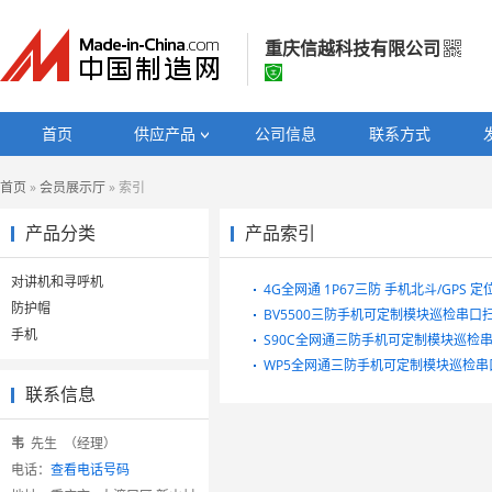
重庆信越科技有限公司
重庆信越科技有限公司
首页
供应产品
公司信息
联系方式
经营模式：
贸易批发
首页
»
会员展示厅
» 索引
所在地区：
重庆市
认证信息：
工商注册信息
产品分类
产品索引
对讲机和寻呼机
4G全网通 1P67三防 手机北斗/GPS 
防护帽
BV5500三防手机可定制模块巡检串口
手机
S90C全网通三防手机可定制模块巡检
WP5全网通三防手机可定制模块巡检串
联系信息
韦
先生 （经理）
电话：
查看电话号码