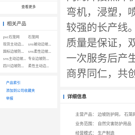
查看更多
弯机，浸塑，
较强的长产
相关产品
pvc石笼网
石笼网
质量是保证，
现货主动边坡防护网
sns被动边坡防护网
国标边坡防护网
sns柔性边坡防护网
一次服务后产
sns主动边坡防护网
专业边坡防护网
四川边坡防护网
柔性主动边坡防护网
商界同仁，
产品索引
添加到公司收藏夹
详细信息
举报
主营产品：
边坡防护网，
石笼
业务范围：
自然灾害防护用品
经营模式：
生产制造