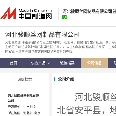
河北骏顺丝网制品有限公司
河北骏顺丝网制品有限公司
河北骏顺丝网制品有限公司
经营模式：
生产制造
河北骏顺丝网制品有限公司是边坡防护网，石笼网，爬架网的 生产制造厂家，竭诚为
主动防护网 边坡防护网厂家 柔性防护网，gps2主动防护网 边坡防护网 矿山主
所在地区：
河北省 衡水市
网 矿山主动防护网 内蒙古边坡防护网等系列产品。
认证信息：
身份认证
首页
供应产品
诚信档案
公司信息
公司介绍
诚信档案
河北骏顺丝网
河北骏顺丝网制品有限
公司
北省安平县，地
经营模式：生产制造
所在地区：河北省 衡水