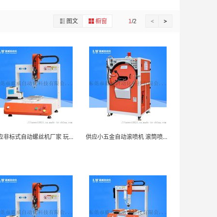
图文
橱窗
<
>
1
/2
供应非标式自动螺丝机厂家 玩具自动锁螺丝机
供应小五金自动滚喷机 滚筒喷涂设备