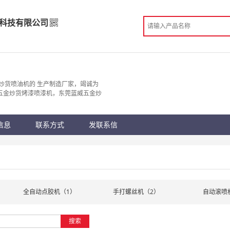
科技有限公司
化科技有限公司
造
炒货喷油机的 生产制造厂家，竭诚为
威五金炒货烤漆喷漆机，东莞蓝威五金炒
 东莞市
份认证
手机访问展示厅
信息
联系方式
发联系信
）
全自动点胶机（1）
手打螺丝机（2）
自动滚喷
搜索