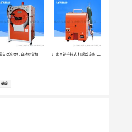
属自动滚喷机 自动炒货机
厂家直销手持式 打螺丝设备 LW-LSJ00-0...
确定