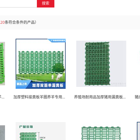
搜索
共
20
条符合条件的产品）
漏粪板羊用加厚不伤羊蹄猪羊用养殖
加厚塑料接粪板羊圈养羊专用产床漏粪板养殖场设备
养殖场耐用品加厚猪用漏粪板耐磨