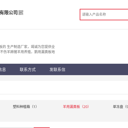
有限公司
技有限公司
造
板的 生产制造厂家，竭诚为您提供全
厚不伤羊蹄猪羊用养殖，鹅用漏粪板地
 日照市
份认证
手机访问展示厅
信息
联系方式
发联系信
塑料种植箱（1）
羊用漏粪板（20）
单冻盘（