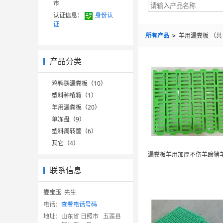
市
认证信息：
身份认
证
所有产品
>
羊用漏粪板
（
产品分类
鸡鸭鹅漏粪板（10）
塑料种植箱（1）
羊用漏粪板（20）
单冻盘（9）
塑料周转筐（6）
其它（4）
联系信息
娄宝玉
先生
电话：
查看电话号码
地址：
山东省 日照市 五莲县