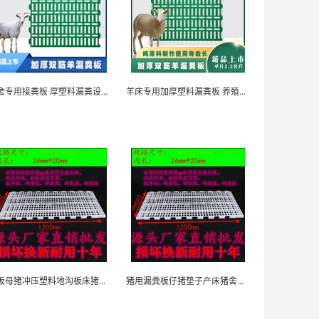
羊舍专用接粪板 厚塑料漏粪设计 易清洁
羊床专用加厚塑料漏粪板 养殖场耐用品
床板母猪冲压塑料地沟板床猪圈猪场畜牧漏水地漏漏粪...
猪用漏粪板仔猪垫子产床猪舍养殖场底板脚垫塑料垫板