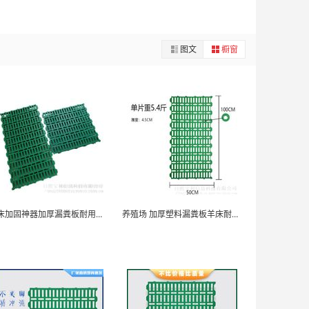
图文
橱窗
猪床加固神器加厚漏粪板耐用抗压
养殖场 加厚塑料漏粪板羊床耐腐蚀