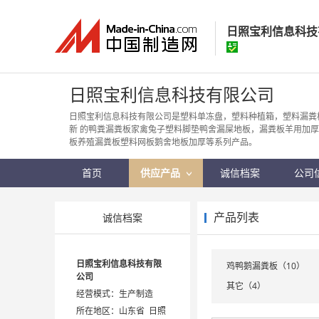
日照宝利信息科技
日照宝利信息科
日照宝利信息科技有限公司
经营模式：
生产制
日照宝利信息科技有限公司是塑料单冻盘，塑料种植箱，塑料漏粪
新 的鸭粪漏粪板家禽兔子塑料脚垫鸭舍漏屎地板，漏粪板羊用加
所在地区：
山东省
板养殖漏粪板塑料网板鹅舍地板加厚等系列产品。
认证信息：
身
首页
供应产品
诚信档案
公司
产品列表
诚信档案
日照宝利信息科技有限
鸡鸭鹅漏粪板（10）
公司
其它（4）
经营模式：生产制造
所在地区：山东省 日照