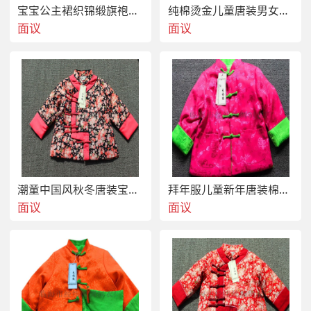
宝宝公主裙织锦缎旗袍周岁宴会庆生服
纯棉烫金儿童唐装男女宝宝秋冬喜庆棉衣
面议
面议
潮童中国风秋冬唐装宝宝棉衣
拜年服儿童新年唐装棉衣喜庆中国风过年装
面议
面议