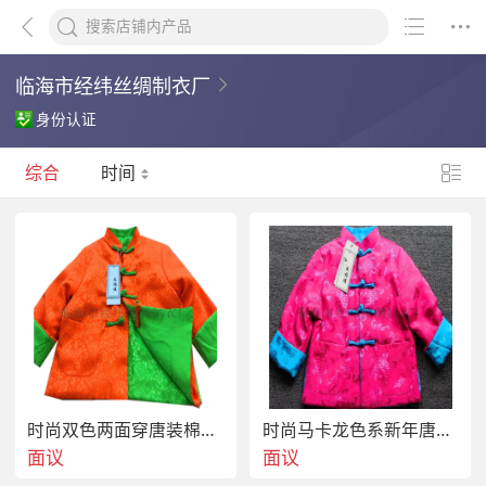
临海市经纬丝绸制衣厂
身份认证
综合
时间
时尚双色两面穿唐装棉袄亲子装
时尚马卡龙色系新年唐装儿童双面撞色棉衣
面议
面议