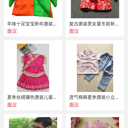
年味十足宝宝新年唐装儿童喜庆表演出服
复古唐装男女童冬款新年棉衣
面议
面议
夏季丝绸镶色唐装儿童改良百褶裙
透气棉麻夏季唐装小立领撞色哈伦裤中式套装
面议
面议