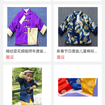
暗纹提花绸缎拜年唐装双面穿儿童棉服
新春节日唐装儿童棉袄拜年服装
面议
面议