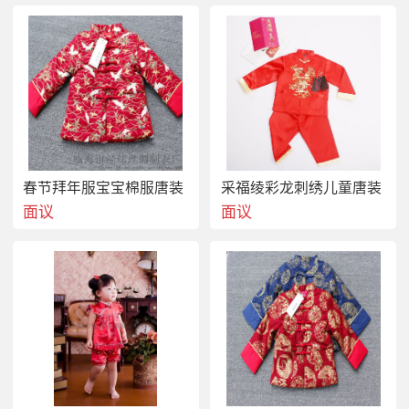
春节拜年服宝宝棉服唐装
采福绫彩龙刺绣儿童唐装
面议
面议