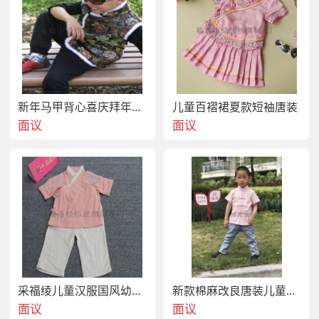
新年马甲背心喜庆拜年服舞台表演出服
儿童百褶裙夏款短袖唐装
面议
面议
采福绫儿童汉服国风幼儿园校服
新款棉麻改良唐装儿童撞色套装
面议
面议