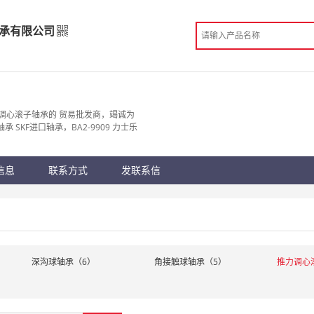
承有限公司
轴承有限公司
发
调心滚子轴承的 贸易批发商，竭诚为
轴承 SKF进口轴承，BA2-9909 力士乐
 邯郸市
份认证
手机访问展示厅
信息
联系方式
发联系信
深沟球轴承（6）
角接触球轴承（5）
推力调心滚