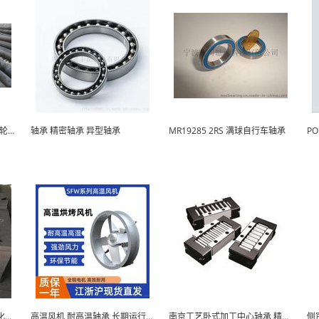
贵阳40Cr碳结钢12-310用于轮毂轴承
轴承 精密轴承 异型轴承
MR19285 2RS 满球自行车轴承
HPG-59石墨阴极板HPG-59化工石墨轴承
高温风机 耐高温轴承 长期运行稳定
南京工艺卧式加工中心轴承 精密线轨滑块 导杆耐用
侧