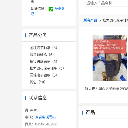
市
认证信息：
身份认
证
所有产品
>
推力调心滚子轴
产品分类
圆柱滚子轴承（8）
深沟球轴承（6）
角接触球轴承（5）
推力调心滚子轴承（5）
圆锥滚子轴承（5）
其它（19）
特大推力调心滚子轴承 293/5
联系信息
肖
先生
产品
电话：
查看电话号码
传真：
0310-5402895