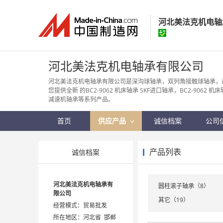
河北美法克机电轴
河北美法克机电
河北美法克机电轴承有限公司
经营模式：
贸易批
河北美法克机电轴承有限公司是深沟球轴承，双列角接触球轴承，
您提供全新 的BC2-9062 机床轴承 SKF进口轴承，BC2-9062 机床
所在地区：
河北省
减速机轴承等系列产品。
认证信息：
身
首页
供应产品
诚信档案
公司
产品列表
诚信档案
河北美法克机电轴承有
圆柱滚子轴承（8）
限公司
其它（19）
经营模式：贸易批发
所在地区：河北省 邯郸