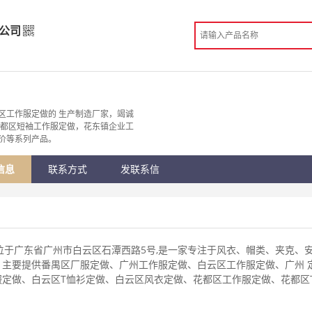
公司
限公司
造
区工作服定做的 生产制造厂家，竭诚
花都区短袖工作服定做，花东镇企业工
 广州市
价等系列产品。
份认证
手机访问展示厅
信息
联系方式
发联系信
位于广东省广州市白云区石潭西路5号,是一家专注于风衣、帽类、夹克、
、主要提供番禺区厂服定做、广州工作服定做、白云区工作服定做、广州 
服定做、白云区T恤衫定做、白云区风衣定做、花都区工作服定做、花都区