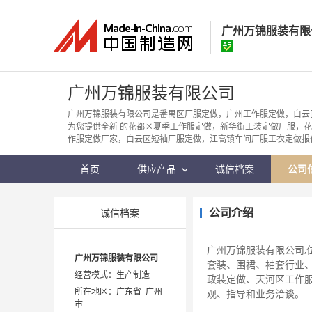
广州万锦服装有限
广州万锦服装有
广州万锦服装有限公司
经营模式：
生产制
广州万锦服装有限公司是番禺区厂服定做，广州工作服定做，白云
为您提供全新 的花都区夏季工作服定做，新华街工装定做厂服，
所在地区：
广东省
作服定做厂家，白云区短袖厂服定做，江高镇车间厂服工衣定做报
认证信息：
身
首页
供应产品
诚信档案
公司
公司介绍
诚信档案
广州万锦服装有限公司,
广州万锦服装有限公司
套装、围裙、袖套行业
经营模式：生产制造
政装定做、天河区工作
所在地区：广东省 广州
观、指导和业务洽谈。
市