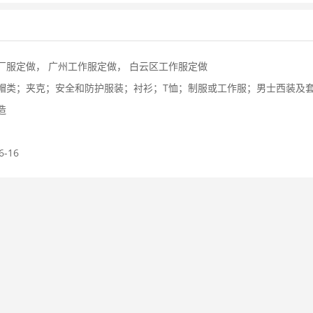
厂服定做，
广州工作服定做，
白云区工作服定做
帽类；夹克；安全和防护服装；衬衫；T恤；制服或工作服；男士西装及
造
6-16