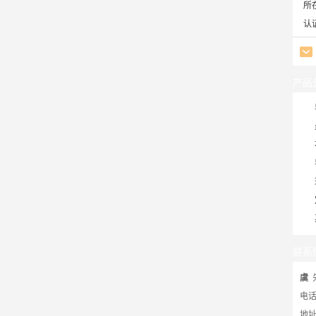
所
认
产品
联系
虞
电
地