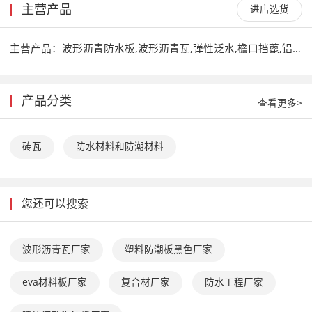
主营产品
进店选货
主营产品：
波形沥青防水板,波形沥青瓦,弹性泛水,檐口挡蓖,铝制排水沟,屋脊通风卷材,树脂瓦钉帽,膨胀钉
产品分类
查看更多>
砖瓦
防水材料和防潮材料
您还可以搜索
波形沥青瓦厂家
塑料防潮板黑色厂家
eva材料板厂家
复合材厂家
防水工程厂家