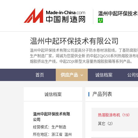
温州中起环保技术
温州中起环保技
温州中起环保技术有限公司
经营模式：
生产制
温州中起环保技术有限公司是高分子防水卷材涂胶线，丁基防腐胶
生产制造厂家，竭诚为您提供全新 的中起ZQJG50系列热熔胶涂布机
所在地区：
浙江省
熔胶挤出生产线，中起ZDJX新型大容量热熔胶胶箱等系列产品。
认证信息：
身
首页
供应产品
诚信档案
公司
产品列表
诚信档案
温州中起环保技术有限
热溶胶涂布机（19）
公司
其它（2）
经营模式：生产制造
所在地区：浙江省 温州