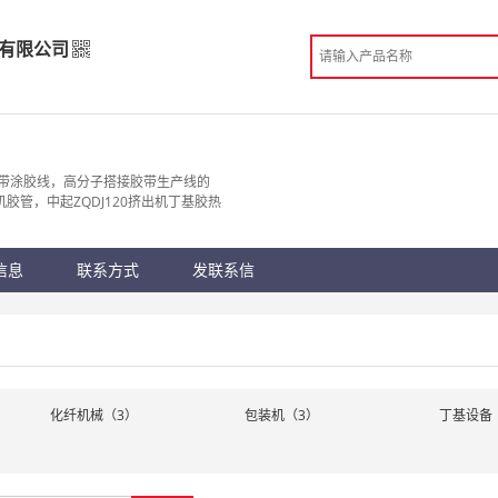
有限公司
术有限公司
造
带涂胶线，高分子搭接胶带生产线的
胶管，中起ZQDJ120挤出机丁基胶热
 温州市
份认证
手机访问展示厅
信息
联系方式
发联系信
化纤机械（3）
包装机（3）
丁基设备