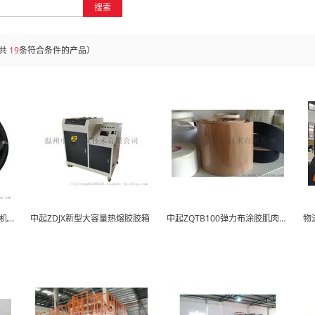
搜索
共
19
条符合条件的产品）
中起ZQJG50系列热熔胶涂布机胶管
中起ZDJX新型大容量热熔胶胶箱
中起ZQTB100弹力布涂胶肌肉贴热熔胶涂布机