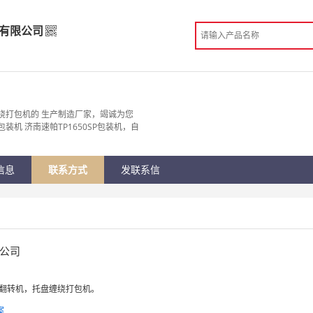
有限公司
备有限公司
造
绕打包机的 生产制造厂家，竭诚为您
装机 济南速帕TP1650SP包装机，自
 济南市
份认证
手机访问展示厅
信息
联系方式
发联系信
公司
0度翻转机，托盘缠绕打包机。
案