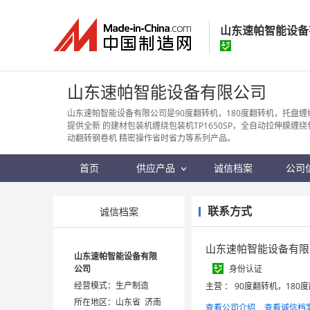
山东速帕智能设备
山东速帕智能设
山东速帕智能设备有限公司
经营模式：
生产制
山东速帕智能设备有限公司是90度翻转机，180度翻转机，托盘缠
提供全新 的建材包装机缠绕包装机TP1650SP，全自动拉伸膜缠绕包
所在地区：
山东省
动翻转钢卷机 精密操作省时省力等系列产品。
认证信息：
身
首页
供应产品
诚信档案
公司
联系方式
诚信档案
山东速帕智能设备有限
山东速帕智能设备有限
公司
身份认证
经营模式：生产制造
主营 ： 90度翻转机，18
所在地区：山东省 济南
查看公司介绍
查看诚信档