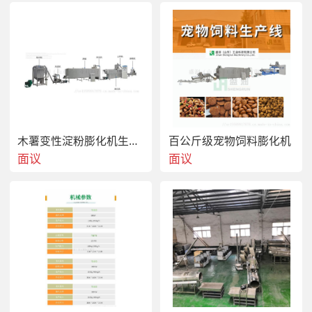
木薯变性淀粉膨化机生产设备
百公斤级宠物饲料膨化机
面议
面议