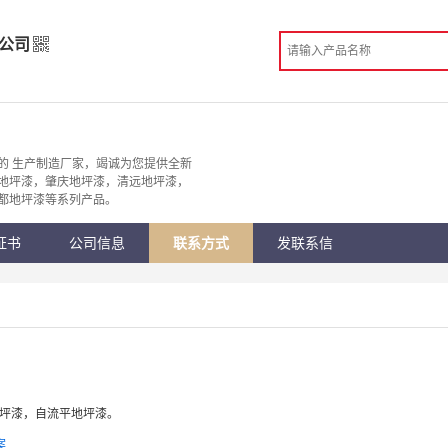
公司
限公司
造
的 生产制造厂家，竭诚为您提供全新
地坪漆，肇庆地坪漆，清远地坪漆，
 广州市
都地坪漆等系列产品。
份认证
手机访问展示厅
证书
公司信息
联系方式
发联系信
地坪漆，自流平地坪漆。
案