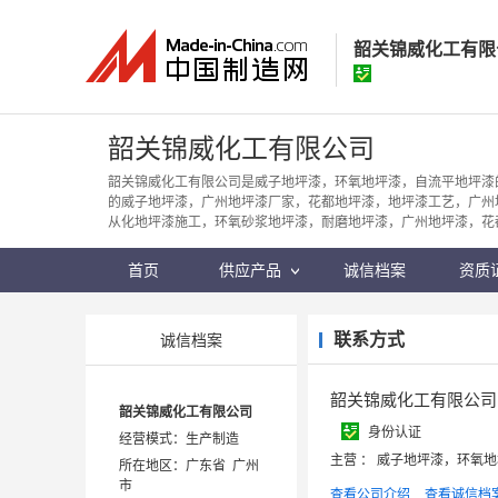
韶关锦威化工有限
韶关锦威化工有
韶关锦威化工有限公司
经营模式：
生产制
韶关锦威化工有限公司是威子地坪漆，环氧地坪漆，自流平地坪漆
的威子地坪漆，广州地坪漆厂家，花都地坪漆，地坪漆工艺，广州
所在地区：
广东省
从化地坪漆施工，环氧砂浆地坪漆，耐磨地坪漆，广州地坪漆，花
认证信息：
身
首页
供应产品
诚信档案
资质
联系方式
诚信档案
韶关锦威化工有限公司
韶关锦威化工有限公司
身份认证
经营模式：生产制造
主营 ： 威子地坪漆，环氧
所在地区：广东省 广州
市
查看公司介绍
查看诚信档