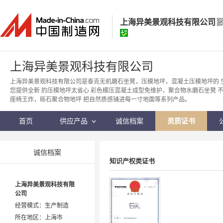
上海异美景观科技有限公司
上海异美景观科技有限公司
上海异美景观科技有限公司
经营模式：
生产制造
上海异美景观科技有限公司是泰克无机磨石坐凳，压模地坪，混凝土压模地坪的 
您提供全新 的压模地坪太省心 彩色模压混凝土成型免维护，聚合物水磨石坐凳 
所在地区：
上海市
座椅王炸，砾石聚合物地坪 把自然质感铺进每一寸地面等系列产品。
认证信息：
身份认证
首页
供应产品
诚信档案
资质证书
诚信档案
知识产权类证书
上海异美景观科技有限
公司
经营模式：生产制造
所在地区：上海市