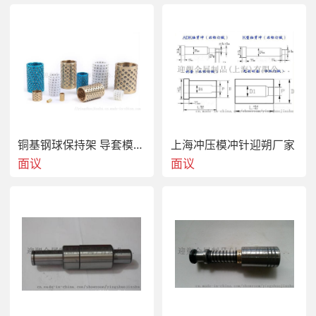
铜基钢球保持架 导套模架导套滚珠导套衬套铜套
上海冲压模冲针迎朔厂家
面议
面议