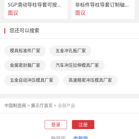
SGP滑动导柱导套可按图加工生产
非标件导柱导套订制轴承钢材料TRP外导柱组件
面议
面议
您还可以搜索
模具标准件厂家
五金冲孔板厂家
金属密封箱厂家
汽车冲压拉伸模具厂家
五金自动冲压模具厂家
高速精密冲压模具厂家
中国制造网
>
展示厅首页
>
全部产品
登录
注册
触屏版
电脑版