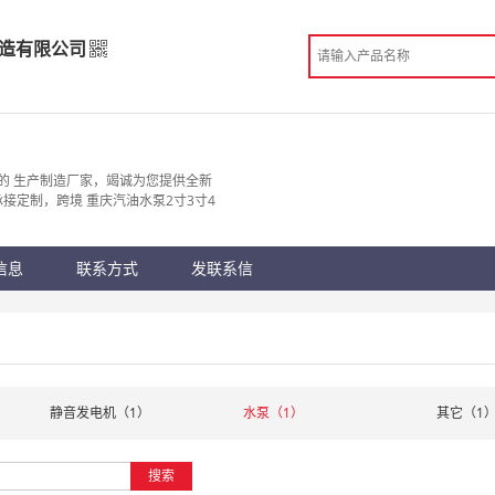
造有限公司
制造有限公司
造
的 生产制造厂家，竭诚为您提供全新
V承接定制，跨境 重庆汽油水泵2寸3寸4
份认证
手机访问展示厅
信息
联系方式
发联系信
静音发电机（1）
水泵（1）
其它（1
搜索