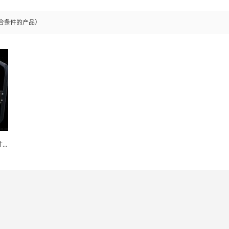
合条件的产品）
跨境 重庆汽油水泵2寸3寸4寸定制