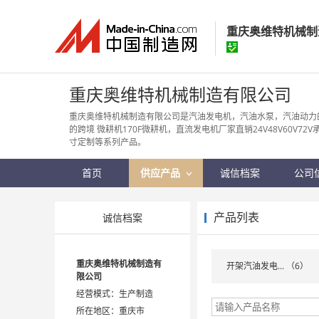
重庆奥维特机械制
重庆奥维特机械
重庆奥维特机械制造有限公司
经营模式：
生产制
重庆奥维特机械制造有限公司是汽油发电机，汽油水泵，汽油动力
的跨境 微耕机170F微耕机，直流发电机厂家直销24V48V60V72
所在地区：
重庆市
寸定制等系列产品。
认证信息：
身
首页
供应产品
诚信档案
公司
产品列表
诚信档案
重庆奥维特机械制造有
开架汽油发电... （6）
限公司
经营模式：生产制造
所在地区：重庆市