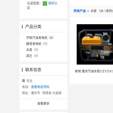
认证信息：
身份认
证
所有产品
>
水泵
（共
1
条符
产品分类
开架汽油发电机（6）
静音发电机（1）
水泵（1）
其它（1）
联系信息
周
先生
电话：
查看电话号码
地址：
重庆市 铜梁县 大庙镇
查看更多