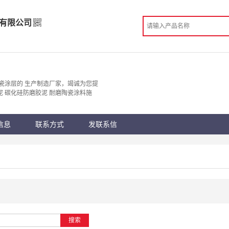
有限公司
料有限公司
造
瓷涂层的 生产制造厂家，竭诚为您提
泥 碳化硅防磨胶泥 耐磨陶瓷涂料施
 郑州市
份认证
手机访问展示厅
信息
联系方式
发联系信
搜索