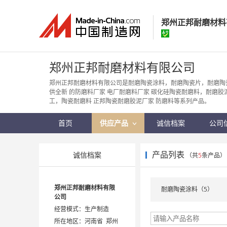
郑州正邦耐磨材料
郑州正邦耐磨材
郑州正邦耐磨材料有限公司
经营模式：
生产制
郑州正邦耐磨材料有限公司是耐磨陶瓷涂料，耐磨陶瓷片，耐磨陶
供全新 的防磨料厂家 电厂耐磨料厂家 碳化硅陶瓷耐磨料，耐磨胶
所在地区：
河南省
工，陶瓷耐磨料 正邦陶瓷耐磨胶泥厂家 防磨料等系列产品。
认证信息：
身
首页
供应产品
诚信档案
公司
产品列表
诚信档案
（共
5
条产品）
郑州正邦耐磨材料有限
耐磨陶瓷涂料（5）
公司
经营模式：生产制造
所在地区：河南省 郑州