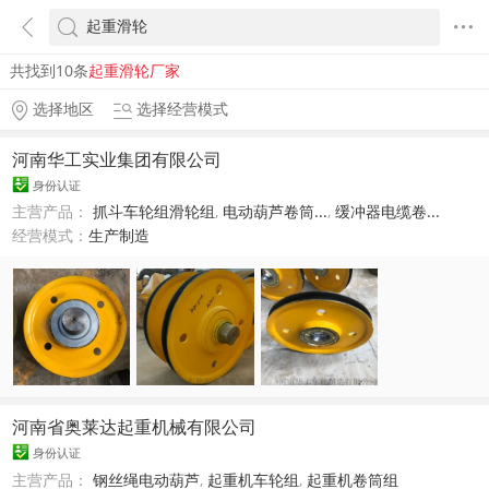
共找到10条
起重滑轮厂家
选择地区
选择经营模式
河南华工实业集团有限公司
身份认证
主营产品：
抓斗车轮组滑轮组
,
电动葫芦卷筒...
,
缓冲器电缆卷...
经营模式：
生产制造
河南省奥莱达起重机械有限公司
身份认证
主营产品：
钢丝绳电动葫芦
,
起重机车轮组
,
起重机卷筒组