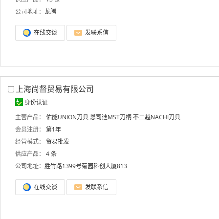
公司地址：
龙腾
在线交谈
发联系信
上海尚督贸易有限公司
身份认证
主营产品：
佑能UNION刀具
恩司迪MST刀柄
不二越NACHI刀具
会员注册：
第1年
经营模式：
贸易批发
供应产品：
4 条
公司地址：
胜竹路1399号菊园科创大厦813
在线交谈
发联系信