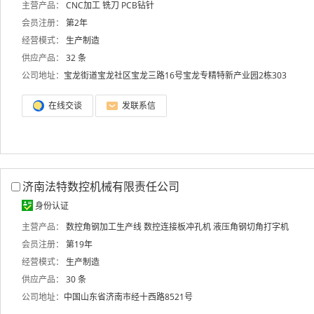
主营产品：
CNC加工
铣刀
PCB钻针
会员注册：
第2年
经营模式：
生产制造
供应产品：
32 条
公司地址：
宝龙街道宝龙社区宝龙三路16号宝龙专精特新产业园2栋303
在线交谈
发联系信
济南法特数控机械有限责任公司
身份认证
主营产品：
数控角钢加工生产线
数控连接板冲孔机
液压角钢切角打字机
会员注册：
第19年
经营模式：
生产制造
供应产品：
30 条
公司地址：
中国山东省济南市经十西路8521号