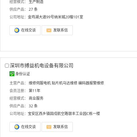
经营模式：
生产制造
供应产品：
27 条
公司地址：
金鸡湖大道99号纳米城20幢101室
在线交谈
发联系信
深圳市搏益机电设备有限公司
身份认证
主营产品：
维修伺服电机
贴片机马达维修
编码器报警维修
会员注册：
第11年
经营模式：
商业服务
供应产品：
32 条
公司地址：
宝安区西乡镇固戍航空路银丰工业园C栋一楼
在线交谈
发联系信