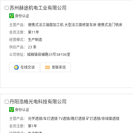
苏州赫途机电工业有限公司
身份认证
主营产品：
便携式法兰端面加工机
大型法兰面修复车床
便携式龙门铣床
会员注册：
第11年
经营模式：
生产制造
供应产品：
23 条
公司地址：
城厢镇良辅路33号3#106室
在线交谈
发联系信
丹阳浩格光电科技有限公司
身份认证
主营产品：
光学透镜/车灯透镜
TV透镜/路灯透镜
矿灯透镜/非球面透镜
会员注册：
第1年