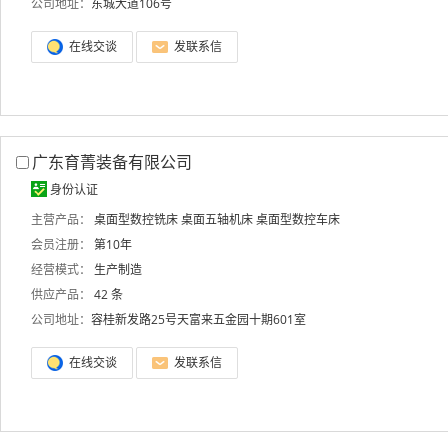
公司地址：
东城大道106号
在线交谈
发联系信
广东育菁装备有限公司
身份认证
主营产品：
桌面型数控铣床
桌面五轴机床
桌面型数控车床
会员注册：
第10年
经营模式：
生产制造
供应产品：
42 条
公司地址：
容桂新发路25号天富来五金园十期601室
在线交谈
发联系信