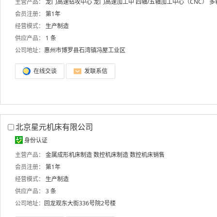
主营产品：
龙门高速钻攻中心 龙门高速加工中
四轴/五轴加工中心（CNC）
多
会员注册：
第1年
经营模式：
生产制造
供应产品：
1 条
公司地址：
惠州市博罗县石湾镇冯屋工业区
在线交谈
发联系信
北京星元机床有限公司
身份认证
主营产品：
金属成形机床制造
数控机床制造
数控机床销售
会员注册：
第1年
经营模式：
生产制造
供应产品：
3 条
公司地址：
回龙观东大街336号院2号楼