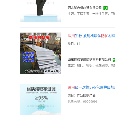
河北星启供应链有限公司
主营：
丁腈手套，一次性手套，劳保
医用
铅板 放射科墙体
防护
材
类目：
门
山东佳铭辐射防护材料有限公司
主营：
医用
级一次性5只/包医护级加
类目：
作业防护产品
供货总量：999999只