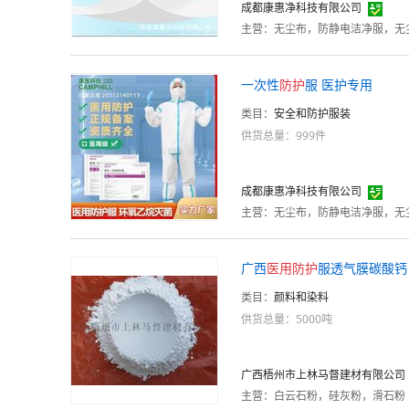
成都康惠净科技有限公司
主营：
无尘布，防静电洁净服，无
一次性
防护
服 医护专用
类目：
安全和防护服装
供货总量：999件
成都康惠净科技有限公司
主营：
无尘布，防静电洁净服，无
广西
医用
防护
服透气膜碳酸钙
类目：
颜料和染料
供货总量：5000吨
广西梧州市上林马督建材有限公司
主营：
白云石粉，硅灰粉，滑石粉