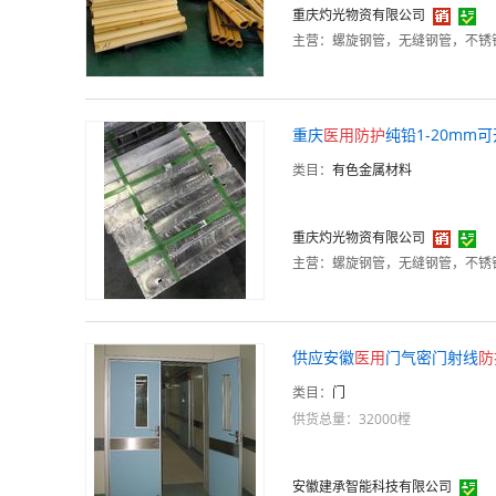
重庆灼光物资有限公司
主营：
重庆
医用
防护
纯铅1-20mm
类目：
有色金属材料
重庆灼光物资有限公司
主营：
供应安徽
医用
门气密门射线
防
类目：
门
供货总量：32000樘
安徽建承智能科技有限公司