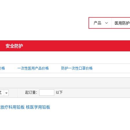
产品
安全防护
价格
一次性医用产品价格
防护一次性口罩价格
起订量：
以下
式
 放疗科用铅板 核医学用铅板