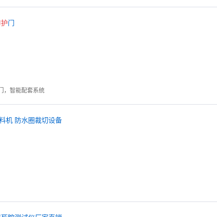
防护
门
门，智能配套系统
料机 防水圈裁切设备