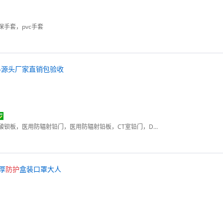
手套，pvc手套
料源头厂家直销包验收
铅门，铅板，硫酸钡砂，硫酸钡板，医用防辐射铅门，医用防辐射铅板，CT室铅门，DR室铅门
厚
防护
盒装口罩大人