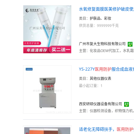
水氧修复面膜医美修护破皮使
类目：
护肤品、彩妆
供货总量：9999999千克
广州市复大生物科技有限公司
主营：
化妆品OEM代加工，水乳
YS-227Y
医用
防护
服合成血液
类目：
其他仪器仪表
最小起订量：1
西安研硕仪器设备有限公司
主营：
仪器检测设备，织物强力机
适老化无障碍扶手，
医用
防护