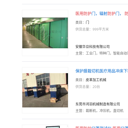
医用
防护
门，辐射
防护
门，
类目：
门
供货总量：999平方米
安徽华旦科技有限公司
主营：
工业门，特种门，智能自动
保护膜裁切机医疗用品冲床下
类目：
皮革加工机械
供货总量：20台
东莞市鸿羽机械制造有限公司
主营：
裁断机，冲压机，直切机