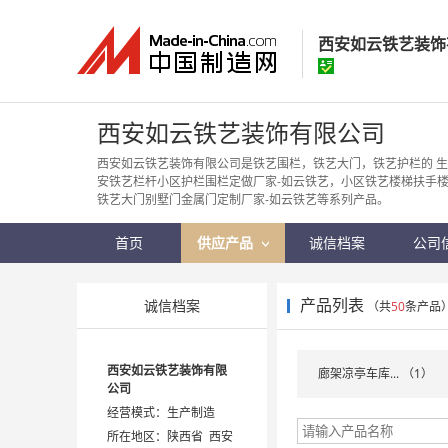
西安如云铁艺装饰
西安如云铁艺装
西安如云铁艺装饰有限公司
经营模式：
生产制
西安如云铁艺装饰有限公司是铁艺围栏，铁艺大门，铁艺护栏的 生
安铁艺栏杆小区护栏围栏定做厂家-如云铁艺，小区铁艺楼梯扶手楼
所在地区：
陕西省
铁艺大门别墅门金属门定制厂家-如云铁艺等系列产品。
认证信息：
身
首页
供应产品
诚信档案
公司
产品列表
诚信档案
（共
50
条产品
西安如云铁艺装饰有限
廊架凉亭车库... （1）
公司
经营模式：生产制造
所在地区：陕西省 西安