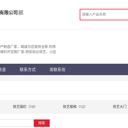
有限公司
饰有限公司
造
产制造厂家，竭诚为您提供全新 的西
梯栏杆定制厂家-西安如云铁艺，小区
 西安市
份认证
手机访问展示厅
信息
联系方式
发联系信
）
铁艺围栏（10）
铁艺楼梯（12）
铁艺大门
搜索