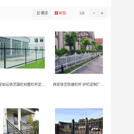
图文
橱窗
<
>
1
/3
西安如云铁艺围栏别墅栏杆定制厂家
西安铁艺防撞栏杆 护栏定制厂家-如云铁艺