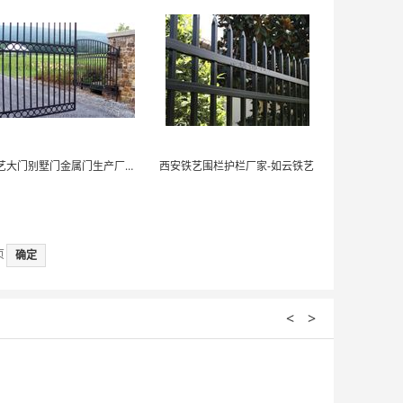
铁艺大门别墅门金属门生产厂家-如云铁艺
西安铁艺围栏护栏厂家-如云铁艺
页
确定
<
>