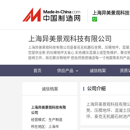
上海异美景观科技
上海异美景观科
上海异美景观科技有限公司
经营模式：
生产制
上海异美景观科技有限公司是泰克无机磨石坐凳，压模地坪，混凝
您提供全新 的压模地坪太省心 彩色模压混凝土成型免维护，聚合
所在地区：
上海市
座椅王炸，砾石聚合物地坪 把自然质感铺进每一寸地面等系列产
认证信息：
身
首页
供应产品
诚信档案
资质
公司介绍
诚信档案
上海异美景观科技有限公
上海异美景观科技有限
凳、压模地坪、混凝土
公司
坪、泰克无机磨石树池
经营模式：生产制造
所在地区：上海市