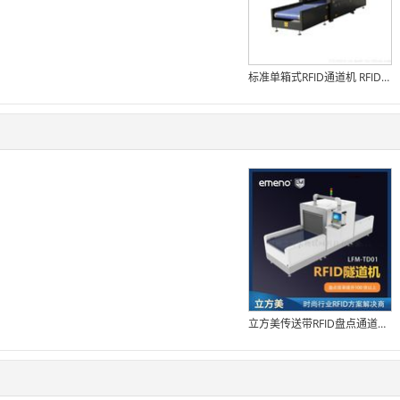
标准单箱式RFID通道机 RFID隧道机
立方美传送带RFID盘点通道机 LFM-TD01