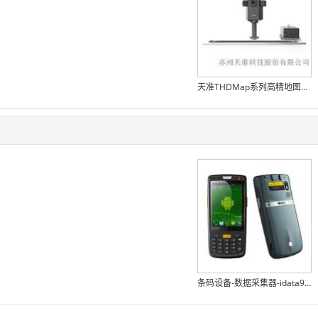
天准THDMap系列高精地图采集设备
条码设备-数据采集器-idata90手持终端- idata90数据采集器